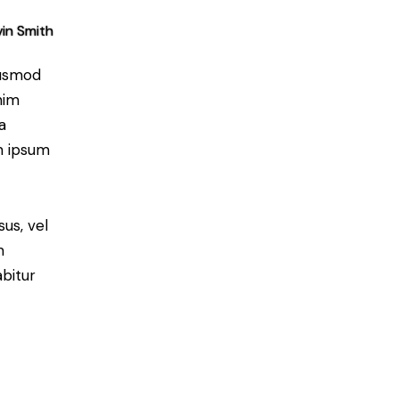
in Smith
iusmod
nim
a
m ipsum
sus, vel
m
bitur