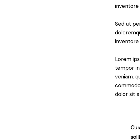
inventore 
Sed ut per
doloremqu
inventore 
Lorem ipsu
tempor in
veniam, qu
commodo c
dolor sit 
Cur
soll