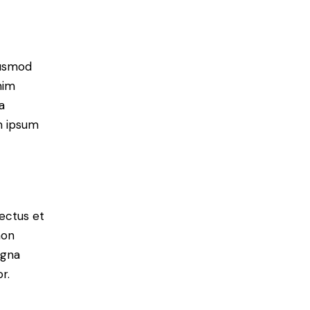
iusmod
nim
a
m ipsum
nectus et
non
agna
r.