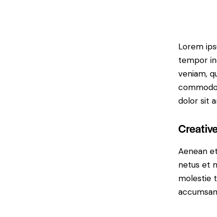
Lorem ipsu
tempor in
veniam, qu
commodo c
dolor sit 
Creativ
Aenean et
netus et m
molestie t
accumsan a