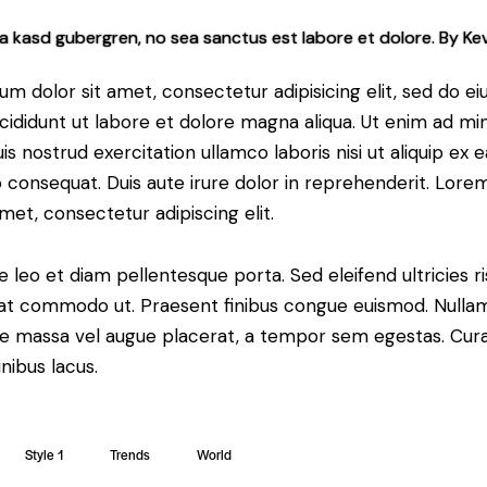
ta kasd gubergren, no sea sanctus est labore et dolore. By
Kev
m dolor sit amet, consectetur adipisicing elit, sed do e
cididunt ut labore et dolore magna aliqua. Ut enim ad mi
is nostrud exercitation ullamco laboris nisi ut aliquip ex e
onsequat. Duis aute irure dolor in reprehenderit. Lore
amet, consectetur adipiscing elit.
e leo et diam pellentesque porta. Sed eleifend ultricies ri
at commodo ut. Praesent finibus congue euismod. Nulla
ue massa vel augue placerat, a tempor sem egestas. Cura
inibus lacus.
Style 1
Trends
World