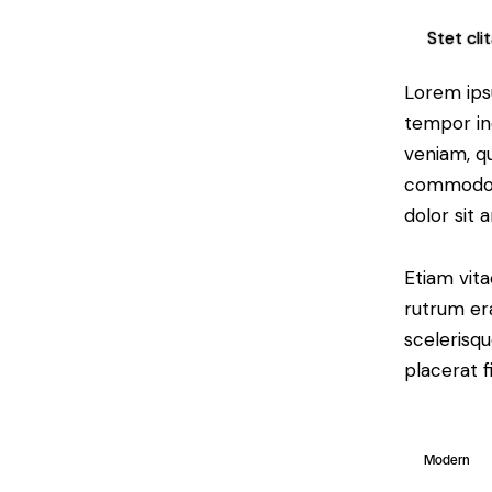
Stet cli
Lorem ipsu
tempor in
veniam, qu
commodo c
dolor sit 
Etiam vita
rutrum er
scelerisq
placerat f
Modern