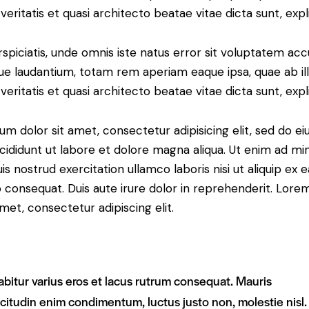
veritatis et quasi architecto beatae vitae dicta sunt, expl
spiciatis, unde omnis iste natus error sit voluptatem ac
e laudantium, totam rem aperiam eaque ipsa, quae ab il
veritatis et quasi architecto beatae vitae dicta sunt, expl
m dolor sit amet, consectetur adipisicing elit, sed do e
cididunt ut labore et dolore magna aliqua. Ut enim ad mi
is nostrud exercitation ullamco laboris nisi ut aliquip ex e
onsequat. Duis aute irure dolor in reprehenderit. Lore
amet, consectetur adipiscing elit.
abitur varius eros et lacus rutrum consequat. Mauris
icitudin enim condimentum, luctus justo non, molestie nisl.