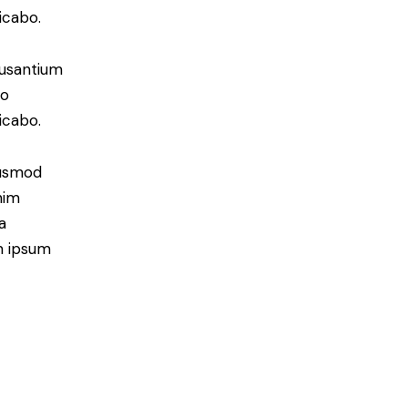
icabo.
cusantium
lo
icabo.
iusmod
nim
a
m ipsum