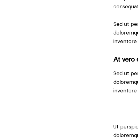
consequat 
Sed ut per
doloremqu
inventore 
At vero
Sed ut per
doloremqu
inventore 
Ut perspic
doloremqu