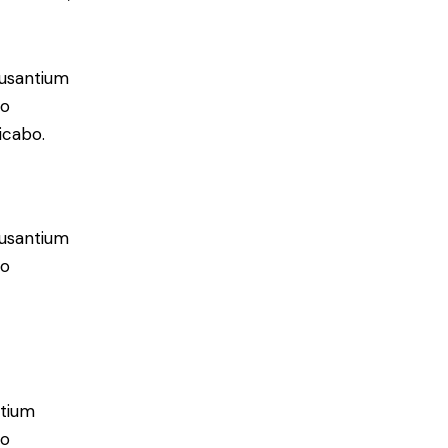
cusantium
lo
icabo.
cusantium
lo
ntium
lo