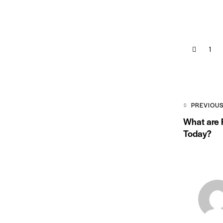
1
PREVIOU
What are F
Today?