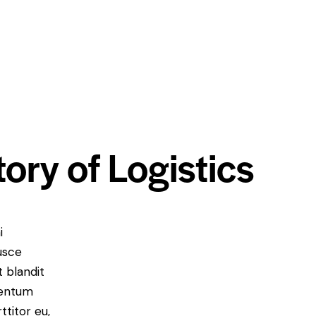
ory of Logistics
i
Fusce
t blandit
mentum
ttitor eu,