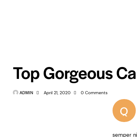
CARGO SHIPMENT
Top Gorgeous Carg
ADMIN
April 21, 2020
0
Comments
Q
semper nis